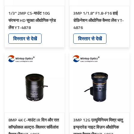
1/3" 2MP CS-माउंट 10G
3MP 1/1.8" F1.8-F16 हाई
संरचना HD सुरक्षा औद्योगिक ग्रेड
डेफ़िनेशन औद्योगिक कैमरा लेंस YT-
लेंस YT-4878
4876
विस्तार से देखें
विस्तार से देखें
8MP 4K C-माउंट IR दिन और रात
3MP 12G एल्युमिनियम मिश्र धातु
कॉन्फ़ोकल अल्ट्रा-क्लियर सर्विलांस
इन्फ्रारेड नाइट विज़न औद्योगिक