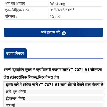
धागे का आकार :
AA Gluing
एफओवी(एच/वी/डी) :
91°/49°/105°
संरचना :
4G+IR
अभी पूछताछ करें
उत्पाद विवरण
अपनी ड्राइविंग सुरक्षा में क्रांतिकारी बदलाव लाएं
YT-7071-A1
सीएमएस
लेंस
इलेक्ट्रॉनिक रियरव्यू मिरर कैमरा लेंस
इसके बारे में अधिक जानें
YT-7071-A1
चारों ओर से देखने वाला कैमरा लेंस
छवि-वृत्त (मिमी)
ईएफएल (मिमी)
एफ/सं.