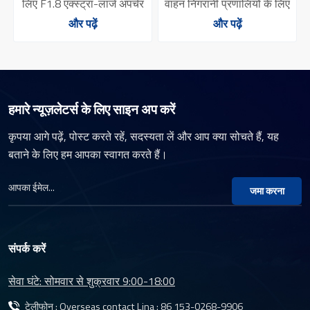
YT-7601-F1
E1
अपर्चर
वाहन निगरानी प्रणालियों के लिए
लेंससड़क और आसपास के क्षेत्रो
 दृश्य
आवश्यक छह-तत्व ग्लास संरचना
का दृश्य लेंसबेहतरीन इमेज
और पढ़ें
और पढ़ें
 फोकल
बेहतर प्रकाश संचरण और
क्वालिटी के लिए 650nm
लिए
न्यूनतम विरूपण सुनिश्चित करती
फिल्टर के साथ 1G4P लेंस
र
है 5MP उच्च-रिज़ॉल्यूशन
संरचनाM12 थ्रेड माउंट
िगरानी
GC0308 सेंसर रियरव्यू
ेंस
मॉनिटरिंग लेंस
हमारे न्यूज़लेटर्स के लिए साइन अप करें
कृपया आगे पढ़ें, पोस्ट करते रहें, सदस्यता लें और आप क्या सोचते हैं, यह
बताने के लिए हम आपका स्वागत करते हैं।
जमा करना
संपर्क करें
सेवा घंटे: सोमवार से शुक्रवार 9:00-18:00
टेलीफोन : Overseas contact Lina :
86 153-0268-9906