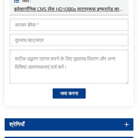
विषय :
इलेक्ट्रॉनिक CMS लेंस HD1080p वाटरप्रूफ इन्फ्रारेड कार रियर व्यू लेंस YT-7071-A1
जमा करना
श्रेणियाँ