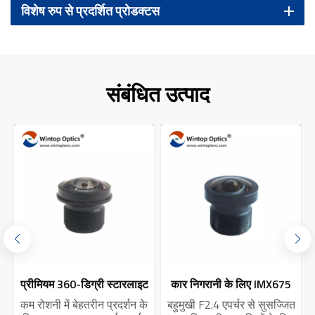
विशेष रुप से प्रदर्शित प्रोडक्टस
संबंधित उत्पाद
ारलाइट
कार निगरानी के लिए IMX675
1G4P संरचना वाला वाहन
-A1
360 डिग्री वाहन विज़न लेंस
रियरव्यू कैमरा लेंस YT-7716P
्शन के
बहुमुखी F2.4 एपर्चर से सुसज्जित
एडवांस्ड व्हीकल रियरव्यू कैमरा