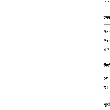
और न
वाहन निगरानी कैमरा
प्रणाली YT-7620-A8
उच्च
के लिए DMS लेंस और
CMS लेंस
यह 
इलेक्ट्रॉनिक CMS लेंस
यह 
HD1080p वाटरप्रूफ
इन्फ्रारेड कार रियर व्यू
पूरा
लेंस YT-7071-A1
6.1 मिमी वाहन इंटेलिजेंट
निर
असिस्टेड ड्राइविंग
(ADAS) कैमरा लेंस YT-
25 
7598-C1
है।
सुर