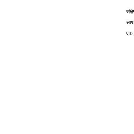
संक्
साथ 
एक आ