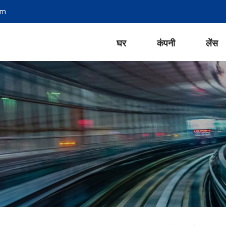
om
घर
कंपनी
लेंस