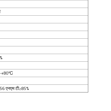
ी
8%
~+80℃
56 एनएम टी≥85%