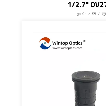
1/2.7" OV271
/
घर
/
तुम हो :
सुर