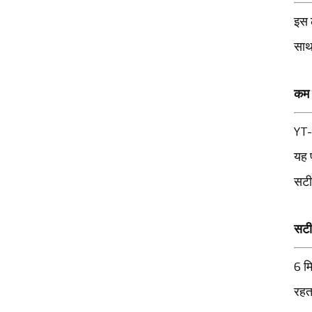
इस ल
साथ
कम र
YT-
यह फ
सटी
सटी
6 म
रहता