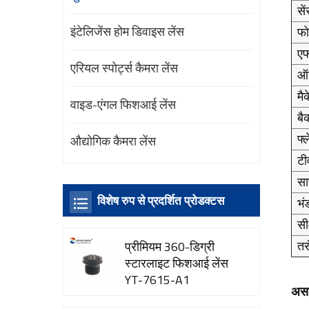
सें
इंटेलिजेंस होम डिवाइस लेंस
फो
एफ
एरियल स्पोर्ट्स कैमरा लेंस
ऑप
मै
वाइड-एंगल फिशआई लेंस
बै
फ्
औद्योगिक कैमरा लेंस
टी
सा
विशेष रुप से प्रदर्शित प्रोडक्टस
भं
स
तरं
प्रीमियम 360-डिग्री
स्टारलाइट फिशआई लेंस
YT-7615-A1
असा