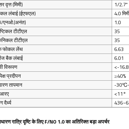
सर वृत्त (मिमी)
1/2.7''
कल लंबाई (ईएफएल)
4.0 मिम
/एनओ.(अनंत)
1.0
्टिकल टीटीएल
35
केनिकल टीटीएल
35
क फोकल लेंथ
6.63
लेंज बैक लंबाई
6.01
वी विरूपण
<-16.
पेक्ष प्रदीपन
≥40%
डारण तापमान
-30℃
ीआरए
<11°
ग दैर्ध्य
436~6
धारण रात्रि दृष्टि के लिए F/NO 1.0 का अतिरिक्त बड़ा अपर्चर