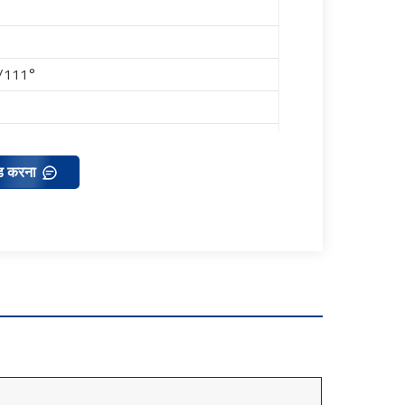
°/111°
ड करना