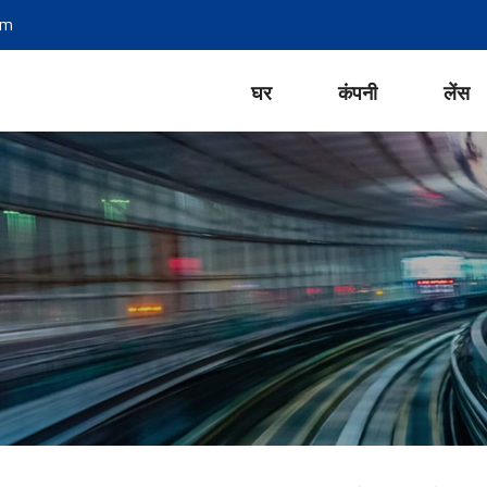
om
घर
कंपनी
लेंस