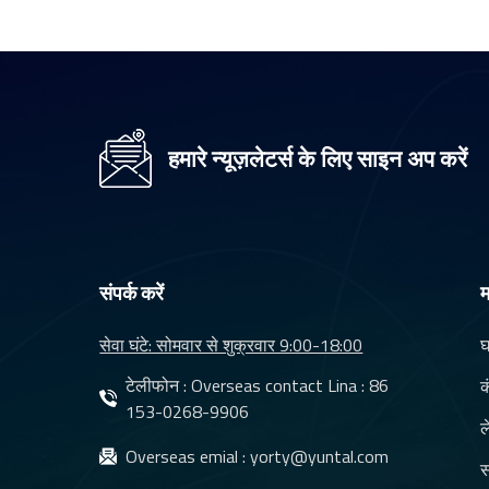
8mp 4k रिज़ॉल्यूशन
मॉड्यूल कैमरा लेंस YT-
3560-H1
हमारे न्यूज़लेटर्स के लिए साइन अप करें
वाटर प्रूफ नाइट विज़न
रियरव्यू कार कैमरा लेंस
YT-7610-C1
वाहन निगरानी कैमरा
संपर्क करें
म
प्रणाली YT-7620-A8
के लिए DMS लेंस और
सेवा घंटे: सोमवार से शुक्रवार 9:00-18:00
घ
CMS लेंस
टेलीफोन : Overseas contact Lina :
86
क
इलेक्ट्रॉनिक CMS लेंस
153-0268-9906
ल
HD1080p वाटरप्रूफ
Overseas emial :
yorty@yuntal.com
इन्फ्रारेड कार रियर व्यू
स