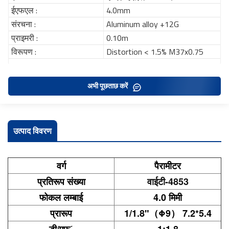
ईएफएल :
4.0mm
संरचना :
Aluminum alloy +12G
प्राइमरी :
0.10m
विरूपण :
Distortion < 1.5% M37x0.75
अभी पूछताछ करें
उत्पाद विवरण
वर्ग
पैरामीटर
प्रतिरूप संख्या
वाईटी-4853
फोकल लम्बाई
4.0 मिमी
प्रारूप
1/1.8"（Φ9） 7.2*5.4
डी/एफˊ
1:1.8