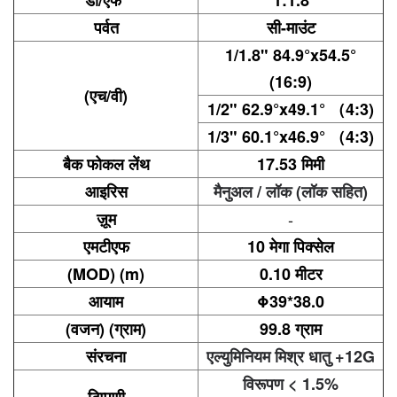
पर्वत
सी-माउंट
1/1.8" 84.9°x54.5°
(16:9)
(एच/वी)
1/2" 62.9°x49.1° （
4:3)
1/3" 60.1°x46.9° （
4:3)
बैक फोकल लेंथ
17.53 मिमी
आइरिस
मैनुअल / लॉक (लॉक सहित)
ज़ूम
-
एमटीएफ
10 मेगा पिक्सेल
(MOD) (m)
0.10 मीटर
आयाम
Φ39*38.0
(वजन) (ग्राम)
99.8 ग्राम
संरचना
एल्युमिनियम मिश्र धातु +12G
विरूपण < 1.5%
टिप्पणी