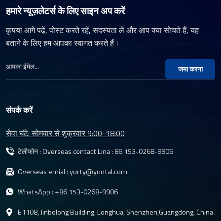
ा
श्रृंखला के लिए उत्कृष्ट
विस्तृत श्रृंखला है।
हमारे न्यूज़लेटर्स के लिए साइन अप करें
रिज़ॉल्यूशन और छवि गुणवत्ता
ट
प्रदान करता है।
कृपया आगे पढ़ें, पोस्ट करते रहें, सदस्यता लें और आप क्या सोचते हैं, यह
बताने के लिए हम आपका स्वागत करते हैं।
जमा करना
संपर्क करें
सेवा घंटे: सोमवार से शुक्रवार 9:00-18:00
टेलीफोन : Overseas contact Lina :
86 153-0268-9906
Overseas emial :
yorty@yuntal.com
WhatsApp :
+86 153-0268-9906
E1108, Jinbolong Building, Longhua, Shenzhen,Guangdong, China