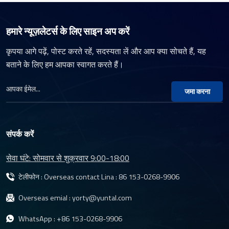
गुणवत्ता निरीक्षण सहित औद्योगिक
गया है।YT-4855 लेंस में
अनुप्रयोगों की एक विस्तृत
अनुकूलन क्षमताओं की एक
ा
श्रृंखला के लिए उत्कृष्ट
विस्तृत श्रृंखला है।
हमारे न्यूज़लेटर्स के लिए साइन अप करें
रिज़ॉल्यूशन और छवि गुणवत्ता
ट
प्रदान करता है।
कृपया आगे पढ़ें, पोस्ट करते रहें, सदस्यता लें और आप क्या सोचते हैं, यह
बताने के लिए हम आपका स्वागत करते हैं।
जमा करना
संपर्क करें
सेवा घंटे: सोमवार से शुक्रवार 9:00-18:00
टेलीफोन : Overseas contact Lina :
86 153-0268-9906
Overseas emial :
yorty@yuntal.com
WhatsApp :
+86 153-0268-9906