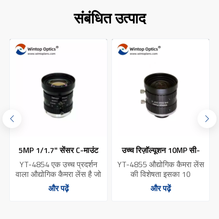
संबंधित उत्पाद
5MP 1/1.7" सेंसर C-माउंट
उच्च रिज़ॉल्यूशन 10MP सी-
क
उच्च-प्रदर्शन औद्योगिक कैमरा
माउंट उत्कृष्ट छवि गुणवत्ता
YT-4854 एक उच्च प्रदर्शन
YT-4855 औद्योगिक कैमरा लेंस
लेंस YT-4854
औद्योगिक कैमरा लेंस YT-4855
वाला औद्योगिक कैमरा लेंस है जो
की विशेषता इसका 10
पेशेवर स्तर की छवि अधिग्रहण
मेगापिक्सल का उच्च रिज़ॉल्यूशन
और पढ़ें
और पढ़ें
और प्रसंस्करण क्षमता प्रदान
है।इस लेंस में उन्नत ऑप्टिकल
करता है।YT-4854 मशीन
डिजाइन और सटीक निर्माण
विज़न, स्वचालन नियंत्रण और
प्रक्रियाओं का उपयोग किया