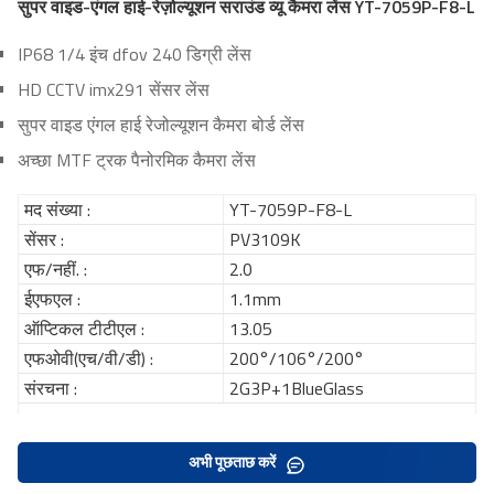
सुपर वाइड-एंगल हाई-रेज़ोल्यूशन सराउंड व्यू कैमरा लेंस YT-7059P-F8-L
IP68 1/4 इंच dfov 240 डिग्री लेंस
HD CCTV imx291 सेंसर लेंस
सुपर वाइड एंगल हाई रेजोल्यूशन कैमरा बोर्ड लेंस
अच्छा MTF ट्रक पैनोरमिक कैमरा लेंस
मद संख्या :
YT-7059P-F8-L
सेंसर :
PV3109K
एफ/नहीं. :
2.0
ईएफएल :
1.1mm
ऑप्टिकल टीटीएल :
13.05
एफओवी(एच/वी/डी) :
200°/106°/200°
संरचना :
2G3P+1BlueGlass
अभी पूछताछ करें