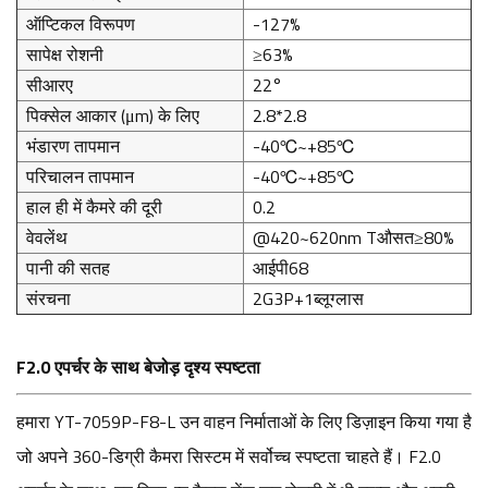
ऑप्टिकल विरूपण
-127%
सापेक्ष रोशनी
≥63%
सीआरए
22°
पिक्सेल आकार (μm) के लिए
2.8*2.8
भंडारण तापमान
-40℃~+85℃
परिचालन तापमान
-40℃~+85℃
हाल ही में कैमरे की दूरी
0.2
वेवलेंथ
@420~620nm Tऔसत≥
80%
पानी की सतह
आईपी68
संरचना
2G3P+1ब्लूग्लास
F2.0 एपर्चर के साथ बेजोड़ दृश्य स्पष्टता
हमारा YT-7059P-F8-L उन वाहन निर्माताओं के लिए डिज़ाइन किया गया है
जो अपने 360-डिग्री कैमरा सिस्टम में सर्वोच्च स्पष्टता चाहते हैं। F2.0