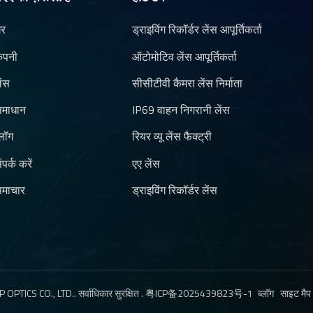
र
ड्राइविंग रिकॉर्डर लेंस आपूर्तिकर्ता
ंपनी
ऑटोमोटिव लेंस आपूर्तिकर्ता
ेंस
सीसीटीवी कैमरा लेंस निर्माता
माधान
IP69 वाहन निगरानी लेंस
्लॉग
रियर व्यू लेंस फैक्ट्री
ंपर्क करें
एए लेंस
माचार
ड्राइविंग रिकॉर्डर लेंस
ब्लॉग
साइट मैप
TICS CO., LTD.. सर्वाधिकार सुरक्षित .
粤ICP备2025439823号-1